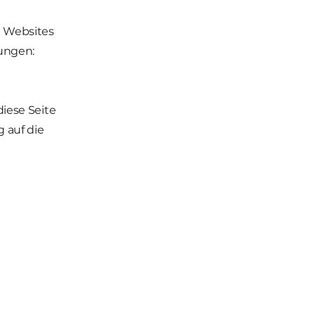
n Websites
ungen:
diese Seite
 auf die
hnachtsfest!