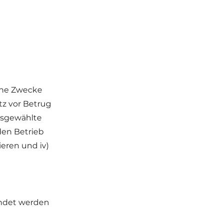
che Zwecke
tz vor Betrug
usgewählte
den Betrieb
eren und iv)
endet werden