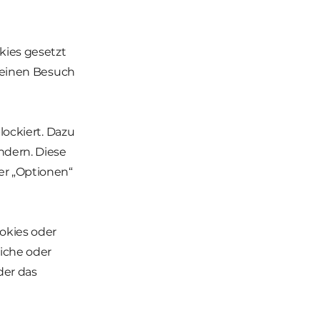
kies gesetzt
r einen Besuch
lockiert. Dazu
ndern. Diese
er „Optionen“
okies oder
iche oder
der das