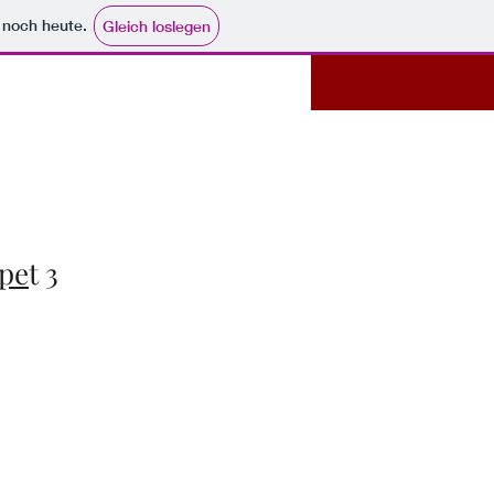
e noch heute.
Gleich loslegen
pe
t 3