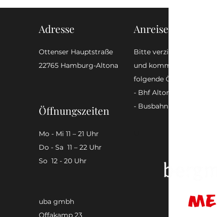
Adresse
Anreise
Ottenser Hauptstraße
Bitte verzichtet auf ein
22765 Hamburg-Altona
und kommt zu Fuß, mit 
folgende ÖPNV-Anbindu
- Bhf Altona
- Busbahnhof Altona
Öffnungszeiten
U
Mo - Mi
11 – 21 Uhr
Do - Sa
11 – 22 Uhr
So 12 - 20 Uhr
uba gmbh
Offakamp 23